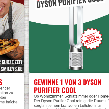
S
GEWINNE 1 VON 3 DYSON
PURIFIER COOL
uencer
ation zu
Ob Wohnzimmer, Schlafzimmer oder Homeof
oten
Der Dyson Purifier Cool reinigt die Raumluf
me fraîche.
sorgt mit einem kraftvollen Luftstrom für