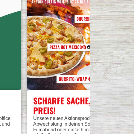
SCHARFE SACHE, KLEINER
PREIS!
fice:
Unsere neuen Aktionsprodukte bringen würzige
t und
Abwechslung in deinen Sommer. Ob Gartenpart
Filmabend oder einfach mal Pause vom Alltag 