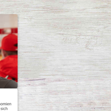
onomien
 sich