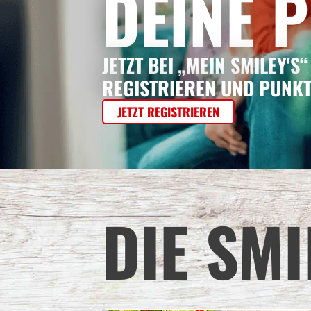
DEINE 
JETZT BEI „MEIN SMILEY'S“
REGISTRIEREN UND PUNK
JETZT REGISTRIEREN
DIE SMI