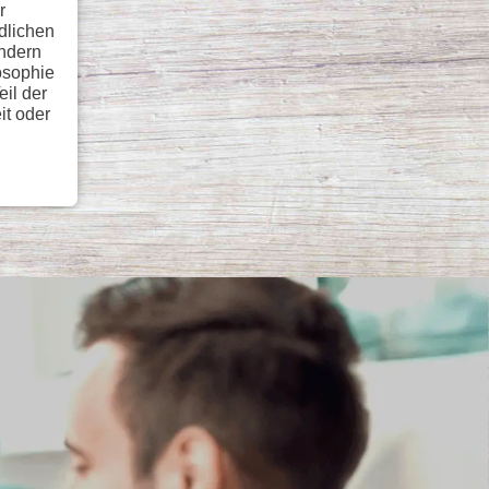
r
ndlichen
ondern
osophie
eil der
it oder