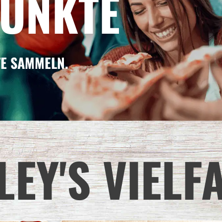
PUNKTE
TE SAMMELN.
LEY'S VIELF