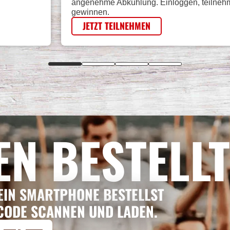
angenehme Abkühlung. Einloggen, teilneh
gewinnen.
JETZT TEILNEHMEN
EN BESTELLT
EIN SMARTPHONE BESTELLST
CODE SCANNEN UND LADEN.