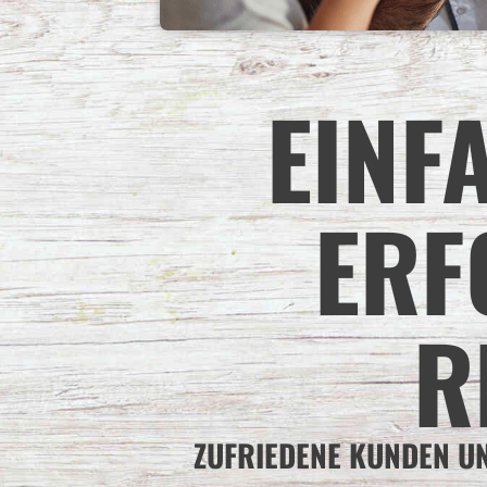
EINF
ERF
R
ZUFRIEDENE KUNDEN U