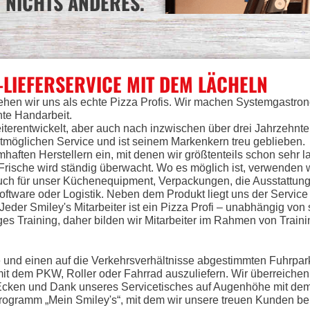
NICHTS ANDERES.
-LIEFERSERVICE MIT DEM LÄCHELN
ehen wir uns als echte Pizza Profis. Wir machen Systemgastron
hte Handarbeit.
eiterentwickelt, aber auch nach inzwischen über drei Jahrzehnte
tmöglichen Service und ist seinem Markenkern treu geblieben.
haften Herstellern ein, mit denen wir größtenteils schon sehr
rische wird ständig überwacht. Wo es möglich ist, verwenden wi
auch für unser Küchenequipment, Verpackungen, die Ausstattung
Software oder Logistik. Neben dem Produkt liegt uns der Service
 Jeder Smiley's Mitarbeiter ist ein Pizza Profi – unabhängig von
es Training, daher bilden wir Mitarbeiter im Rahmen von Training
 und einen auf die Verkehrsverhältnisse abgestimmten Fuhrpark
it dem PKW, Roller oder Fahrrad auszuliefern. Wir überreiche
 Ecken und Dank unseres Servicetisches auf Augenhöhe mit de
ogramm „Mein Smiley's“, mit dem wir unsere treuen Kunden bei