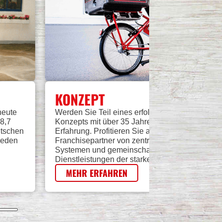
KONZEPT
heute
Werden Sie Teil eines erfolgreichen Franchise-
8,7
Konzepts mit über 35 Jahren Pizza-Delivery-
utschen
Erfahrung. Profitieren Sie als Smiley's-
jeden
Franchisepartner von zentral bereitgestellten
Systemen und gemeinschaftlich genutzten
Dienstleistungen der starken Marke.
MEHR ERFAHREN