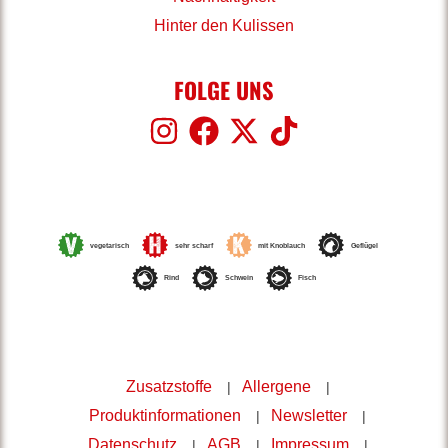
Hinter den Kulissen
FOLGE UNS
vegetarisch
sehr scharf
mit Knoblauch
Geflügel
Rind
Schwein
Fisch
Zusatzstoffe
Allergene
Produktinformationen
Newsletter
Datenschutz
AGB
Impressum